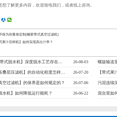
还想了解更多内容，欢迎致电我们，或者线上咨询。
环保为你量身定制[橡胶带式真空过滤机]
式果汁压榨机】如何实现高出汁率？
科普||【高压带式脱水机】深度脱水工艺存在哪些认知误区？
26-08-03
【智能超高压叠层压滤机】的自动化程度怎样影响运维成本？
26-07-20
【带式果
真空过滤机】的保养是如何规定的？
26-07-06
污泥连续
脱水机】如何降低运行能耗？
26-06-22