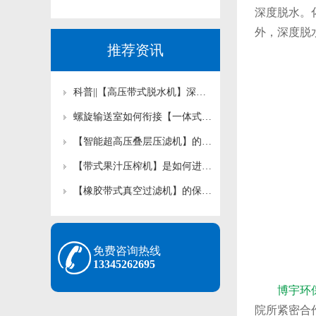
深度脱水。
外，深度脱
推荐资讯
科普||【高压带式脱水机】深度脱水工艺存在哪些认知误区？
螺旋输送室如何衔接【一体式污泥深度脱水机】前后工艺？
【智能超高压叠层压滤机】的自动化程度怎样影响运维成本？
【带式果汁压榨机】是如何进行压榨工作的？
【橡胶带式真空过滤机】的保养是如何规定的？
免费咨询热线
13345262695
博宇环
院所紧密合