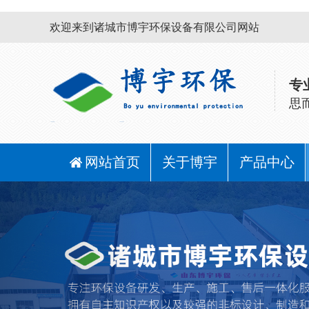
欢迎来到诸城市博宇环保设备有限公司网站
专
思
网站首页
关于博宇
产品中心
Previous
污泥脱水设
带式果蔬汁
水处理配套
刮吸泥机
气浮机
压榨生产线
设备
备