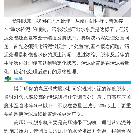
长期以来，我国在污水处理厂从设计到运行，普遍存
在“重水轻泥”的倾向。污水处理厂出水水质是达标了，但污
泥处理处置基本处于缓慢发展状态。要解决污泥处理处置问
题，首先必须强化污泥“处理”与“ 处置”的基本概念问题。污
泥处理是将饱含水份的原生污泥，通过浓缩、脱水及后续的
生物活化处理使其达到稳定化状态。污泥处置是在污泥减量
化、稳定化处理后进行的最终处理。
博宇环保的高压带式脱水机可实现对污泥的深度脱水。
通过对含水率较高的污泥进行化学调质处理后，再高压压榨
脱水至含水率60%以下，不仅在数量上减少50%以上，更重
要的是使污泥后续处置途径更为广泛。
高压带式脱水机主要是高压滤带压滤机，通过从污泥外
部施加压力，使调质后污泥中的水分淅出并分离，得到含固