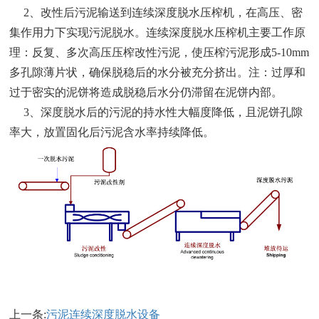
2、改性后污泥输送到连续深度脱水压榨机，在高压、密
集作用力下实现污泥脱水。连续深度脱水压榨机主要工作原
理：反复、多次高压压榨改性污泥，使压榨污泥形成5-10mm
多孔隙薄片状，确保脱稳后的水分被充分挤出。注：过厚和
过于密实的泥饼将造成脱稳后水分仍滞留在泥饼内部。
3、深度脱水后的污泥的持水性大幅度降低，且泥饼孔隙
率大，放置固化后污泥含水率持续降低。
上一条:
污泥连续深度脱水设备