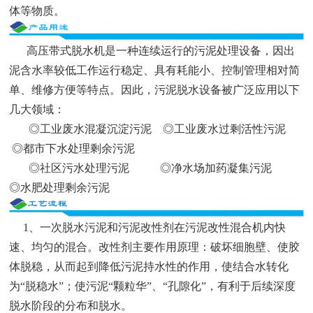
体等物质。
高压带式脱水机是一种连续运行的污泥处理设备，因出
泥含水率较低工作运行稳定、具有耗能小、控制管理相对简
单、维修方便等特点。因此，污泥脱水设备被广泛应用以下
几大领域：
◎工业废水过剩活性污泥
◎工业废水混凝沉淀污泥
◎都市下水处理剩余污泥
◎净水场加药凝集污泥
◎社区污水处理污泥
◎水肥处理剩余污泥
1、一次脱水污泥和污泥改性剂在污泥改性混合机内快
速、均匀的混合。改性剂主要作用原理：破坏细胞壁、使胶
体脱稳，从而起到降低污泥持水性的作用，使结合水转化
为“脱稳水”；使污泥“颗粒华”、“孔隙化”，有利于后续深度
脱水阶段的分布和脱水。