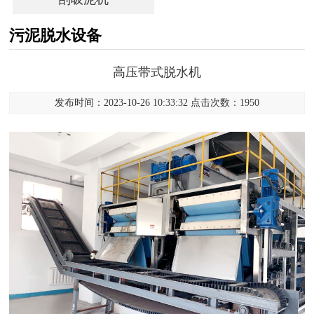
污泥脱水设备
高压带式脱水机
发布时间：2023-10-26 10:33:32 点击次数：1950