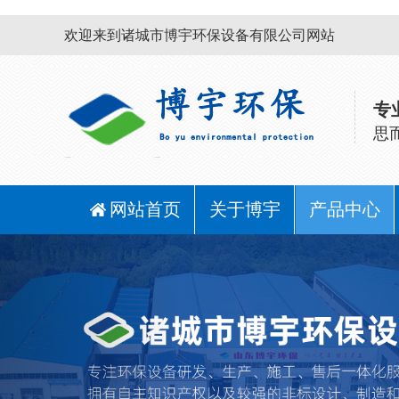
欢迎来到诸城市博宇环保设备有限公司网站
专
思
网站首页
关于博宇
产品中心
Previous
污泥脱水设
带式果蔬汁
水处理配套
刮吸泥机
气浮机
压榨生产线
设备
备