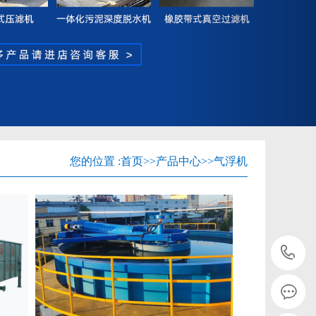
您的位置 :
首页
>>
产品中心
>>
气浮机
1