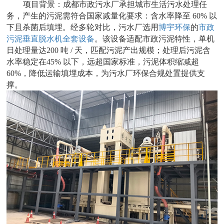
项目背景：成都市政污水厂承担城市生活污水处理任
务，产生的污泥需符合国家减量化要求：含水率降至 60% 以
下且杀菌后填埋。经多轮对比，污水厂选用
博宇环保
的
市政
污泥垂直脱水机全套设备
。该设备适配市政污泥特性，单机
日处理量达200 吨 / 天，匹配污泥产出规模；处理后污泥含
水率稳定在45% 以下，远超国家标准，污泥体积缩减超
60%，降低运输填埋成本，为污水厂环保合规处置提供支
撑。