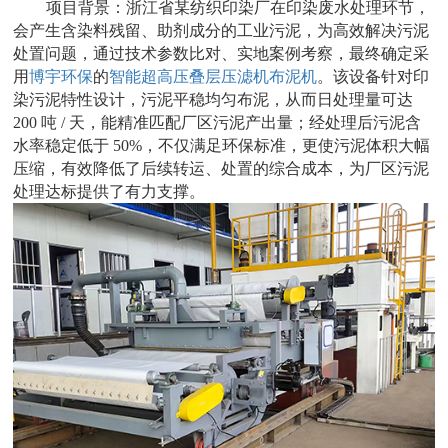
项目背景：浙江省某纺织印染厂在印染废水处理环节，
会产生含染料残留、助剂成分的工业污泥，为高效解决污泥
处置问题，通过技术参数比对、实地案例考察，最终确定采
用
博宇环保
的
智能超高压叠层压滤机布泥机
。该设备针对印
染污泥特性设计，污泥平稳均匀布泥，从而日处理量可达
200 吨 / 天，能精准匹配厂区污泥产出量；经处理后污泥含
水率稳定低于 50%，不仅满足环保标准，更使污泥体积大幅
压缩，有效降低了后续转运、处置的综合成本，为厂区污泥
处理达标提供了有力支撑。