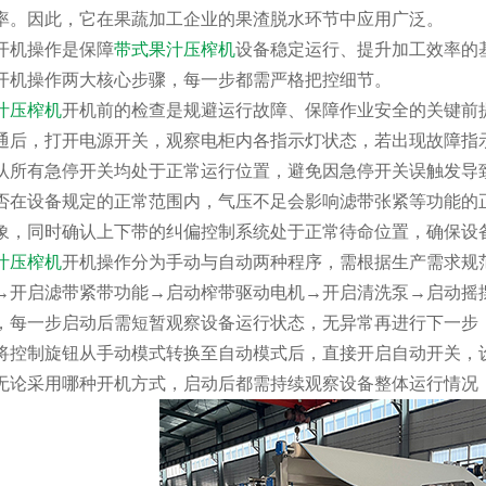
率。因此，它在果蔬加工企业的果渣脱水环节中应用广泛。
开机操作是保障
带式果汁压榨机
设备稳定运行、提升加工效率的
开机操作两大核心步骤，每一步都需严格把控细节。
汁压榨机
开机前的检查是规避运行故障、保障作业安全的关键前
通后，打开电源开关，观察电柜内各指示灯状态，若出现故障指
认所有急停开关均处于正常运行位置，避免因急停开关误触发导
否在设备规定的正常范围内，气压不足会影响滤带张紧等功能的
象，同时确认上下带的纠偏控制系统处于正常待命位置，确保设
汁压榨机
开机操作分为手动与自动两种程序，需根据生产需求规
→开启滤带紧带功能→启动榨带驱动电机→开启清洗泵→启动摇
，每一步启动后需短暂观察设备运行状态，无异常再进行下一步
将控制旋钮从手动模式转换至自动模式后，直接开启自动开关，
无论采用哪种开机方式，启动后都需持续观察设备整体运行情况