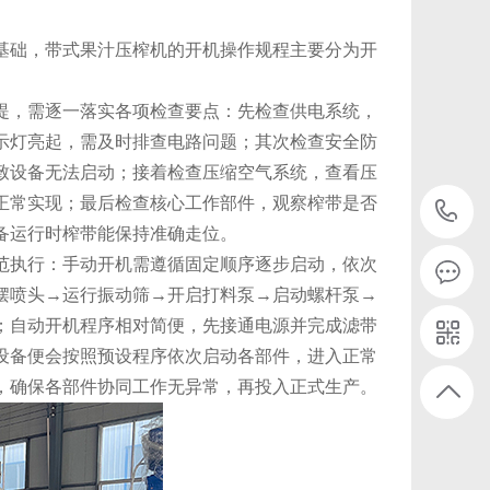
基础，带式果汁压榨机的开机操作规程主要分为开
提，需逐一落实各项检查要点：先检查供电系统，
示灯亮起，需及时排查电路问题；其次检查安全防
致设备无法启动；接着检查压缩空气系统，查看压
正常实现；最后检查核心工作部件，观察榨带是否
1
备运行时榨带能保持准确走位。
范执行：手动开机需遵循固定顺序逐步启动，依次
摆喷头→运行振动筛→开启打料泵→启动螺杆泵→
；自动开机程序相对简便，先接通电源并完成滤带
设备便会按照预设程序依次启动各部件，进入正常
，确保各部件协同工作无异常，再投入正式生产。