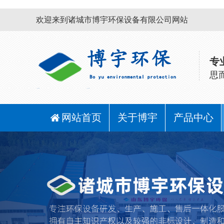
欢迎来到诸城市博宇环保设备有限公司网站
专
思
网站首页
关于博宇
产品中心
Previous
污泥脱水设
带式果蔬汁
水处理配套
刮吸泥机
气浮机
压榨生产线
设备
备