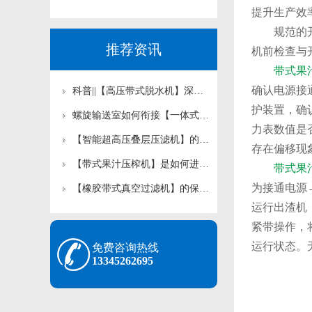
提升生产效
规范的
推荐资讯
机前检查与
带式果
确认电源接
科普||【高压带式脱水机】深度脱水工艺存在哪些认知误区？
护装置，确
螺旋输送室如何衔接【一体式污泥深度脱水机】前后工艺？
力表数值是
【智能超高压叠层压滤机】的自动化程度怎样影响运维成本？
存在偏移现
【带式果汁压榨机】是如何进行压榨工作的？
带式果
为接通电源
【橡胶带式真空过滤机】的保养是如何规定的？
运行出渣机
紧带操作，
运行状态。
免费咨询热线
13345262695